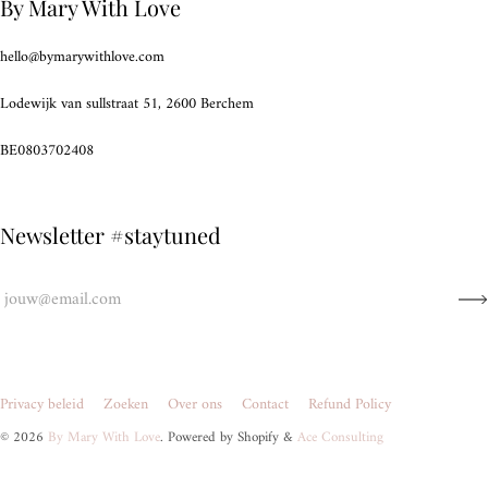
By Mary With Love
hello@bymarywithlove.com
Lodewijk van sullstraat 51, 2600 Berchem
BE0803702408
Newsletter #staytuned
Privacy beleid
Zoeken
Over ons
Contact
Refund Policy
© 2026
By Mary With Love
. Powered by Shopify &
Ace Consulting