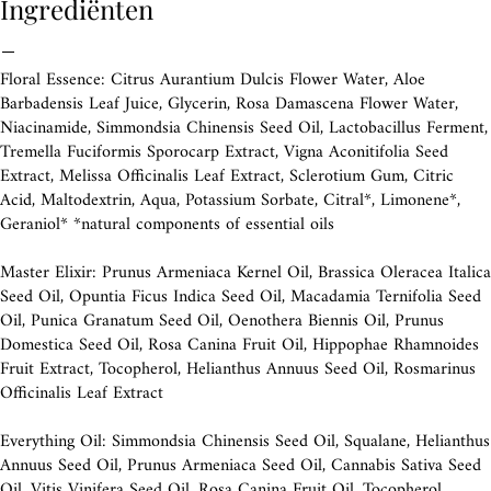
Ingrediënten
Floral Essence: Citrus Aurantium Dulcis Flower Water, Aloe
Barbadensis Leaf Juice, Glycerin, Rosa Damascena Flower Water,
Niacinamide, Simmondsia Chinensis Seed Oil, Lactobacillus Ferment,
Tremella Fuciformis Sporocarp Extract, Vigna Aconitifolia Seed
Extract, Melissa Officinalis Leaf Extract, Sclerotium Gum, Citric
Acid, Maltodextrin, Aqua, Potassium Sorbate, Citral*, Limonene*,
Geraniol* *natural components of essential oils
Master Elixir: Prunus Armeniaca Kernel Oil, Brassica Oleracea Italica
Seed Oil, Opuntia Ficus Indica Seed Oil, Macadamia Ternifolia Seed
Oil, Punica Granatum Seed Oil, Oenothera Biennis Oil, Prunus
Domestica Seed Oil, Rosa Canina Fruit Oil, Hippophae Rhamnoides
Fruit Extract, Tocopherol, Helianthus Annuus Seed Oil, Rosmarinus
Officinalis Leaf Extract
Everything Oil: Simmondsia Chinensis Seed Oil, Squalane, Helianthus
Annuus Seed Oil, Prunus Armeniaca Seed Oil, Cannabis Sativa Seed
Oil, Vitis Vinifera Seed Oil, Rosa Canina Fruit Oil, Tocopherol,