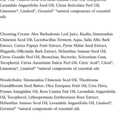
Lavandula Angustifolia Seed Oil, Citrus Reticulata Peel Oil,
Limonene*, Linalool*, Geraniol* *natural components of essential
oils
Cleansing Cream: Aloe Barbadensis Leaf Juice, Kaolin, Simmondsia
Chinensis Seed Oil, Lactobacillus Ferment, Aqua, Salix Alba Bark
Extract, Carica Papaya Fruit Extract, Pyrus Malus Seed Extract,
Magnolia Officinalis Bark Extract, Helianthus Annuus Seed Oil,
Citrus Grandis Peel Oil, Bromelain, Hectorite, Sclerotium Gum,
Tocopherol, Citrus Aurantium Dulcis Peel Oil, Citric Acid*, Citral*,
Limonene*, Linalool* *natural components of essential oils
Wonderbalm: Simmondsia Chinensis Seed Oil, Theobroma
Grandiflorum Seed Butter, Olea Europaea Fruit Oil, Cera Flava,
Prunus Amygdalus Oil, Rosa Canina Fuit Oil, Lavandula Angustifolia
Oil, Tocopherol, Lithospermum Erythrorizon Root Extract,
Helianthus Annuus Seed Oil, Lavandula Angustifolia Oil, Linalool*,
Geraniol* *natural components of essential oils