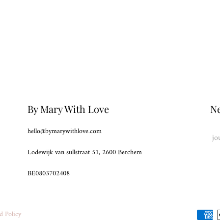
By Mary With Love
Ne
hello@bymarywithlove.com
Lodewijk van sullstraat 51, 2600 Berchem
BE0803702408
d Policy