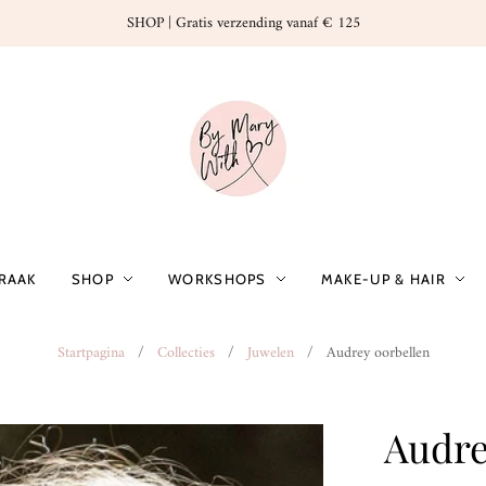
SHOP | Gratis verzending vanaf € 125
PRAAK
SHOP
WORKSHOPS
MAKE-UP & HAIR
Startpagina
/
Collecties
/
Juwelen
/
Audrey oorbellen
Audre