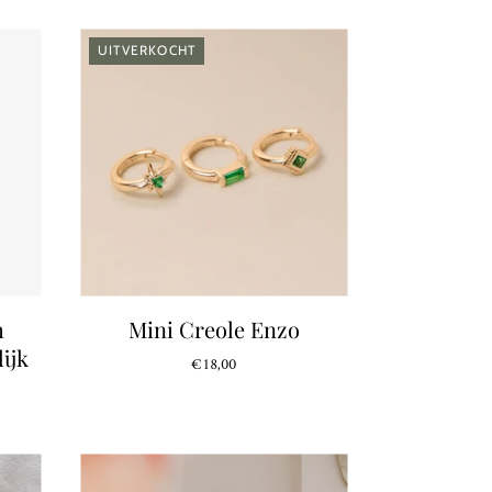
UITVERKOCHT
h
Mini Creole Enzo
ijk
€18,00