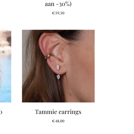
aan -30%)
€59,50
0
Tammie earrings
€48,00