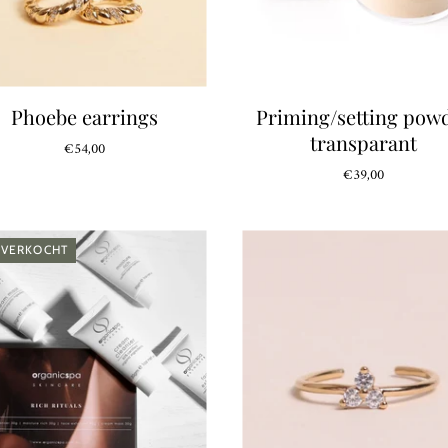
Phoebe earrings
Priming/setting pow
transparant
€54,00
€39,00
TVERKOCHT