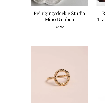
Reinigingsdoekje Studio
R
Mino Bamboo
Tra
€4,00