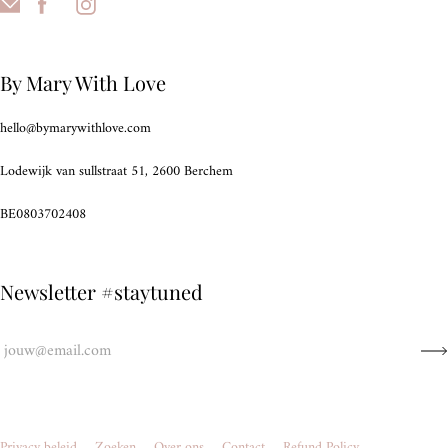
By Mary With Love
hello@bymarywithlove.com
Lodewijk van sullstraat 51, 2600 Berchem
BE0803702408
Newsletter #staytuned
Privacy beleid
Zoeken
Over ons
Contact
Refund Policy