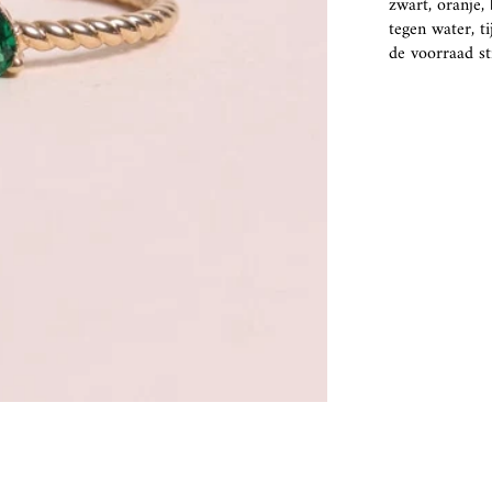
zwart, oranje,
tegen water, t
de voorraad s