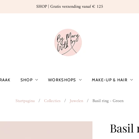
SHOP | Gratis verzending vanaf € 125
PRAAK
SHOP
WORKSHOPS
MAKE-UP & HAIR
Startpagina
/
Collecties
/
Juwelen
/
Basil ring - Groen
Basil