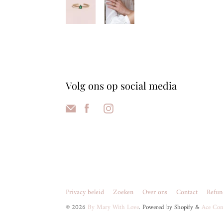
Volg ons op social media
Privacy beleid
Zoeken
Over ons
Contact
Refun
© 2026
By Mary With Love
. Powered by Shopify &
Ace Con