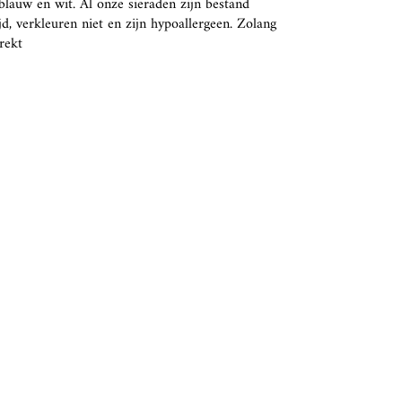
 blauw en wit. Al onze sieraden zijn bestand
ijd, verkleuren niet en zijn hypoallergeen. Zolang
trekt