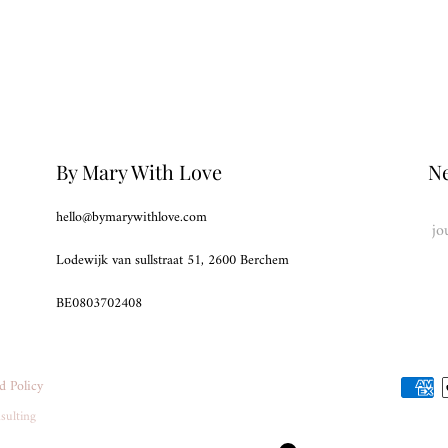
By Mary With Love
Ne
hello@bymarywithlove.com
Lodewijk van sullstraat 51, 2600 Berchem
BE0803702408
d Policy
sulting